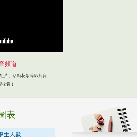
音頻道
短片、活動花絮等影片資
躍收看！
圖表