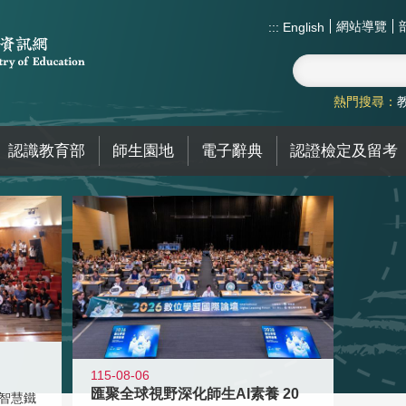
網站導覽
:::
English
熱門搜尋：
認識教育部
師生園地
電子辭典
認證檢定及留考
115-08-06
匯聚全球視野深化師生AI素養 20
智慧鐵