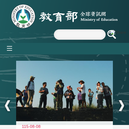
跳到主要內容區塊
mobile_menu
:::
11
115-08-08