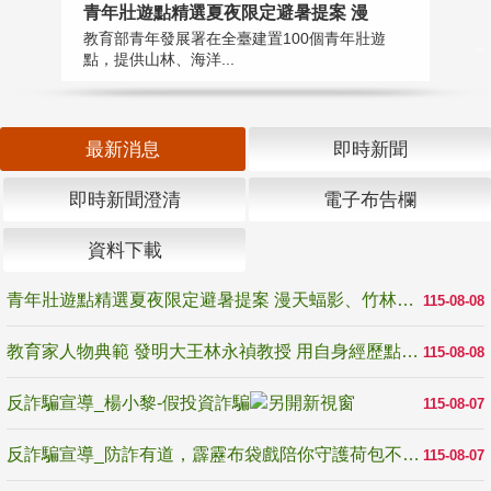
教
青年壯遊點精選夏夜限定避暑提案 漫
在
教育部青年發展署在全臺建置100個青年壯遊
譽
點，提供山林、海洋...
最新消息
即時新聞
即時新聞澄清
電子布告欄
資料下載
青年壯遊點精選夏夜限定避暑提案 漫天蝠影、竹林尋蛙、茶香夜觀 邀青年暮色出發
115-08-08
教育家人物典範 發明大王林永禎教授 用自身經歷點亮學生的路
115-08-08
反詐騙宣導_楊小黎-假投資詐騙
115-08-07
反詐騙宣導_防詐有道，霹靂布袋戲陪你守護荷包不受騙
115-08-07