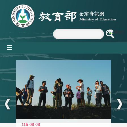
跳到主要內容區塊
mobile_menu
:::
11
115-08-08