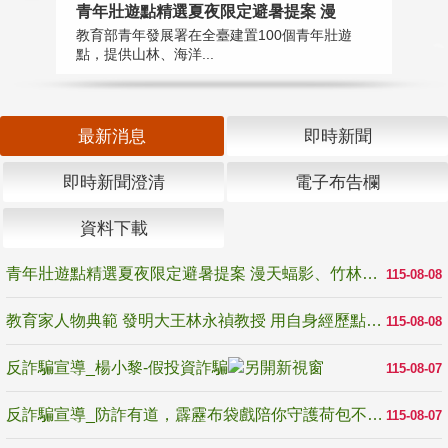
教
青年壯遊點精選夏夜限定避暑提案 漫
在
教育部青年發展署在全臺建置100個青年壯遊
譽
點，提供山林、海洋...
最新消息
即時新聞
即時新聞澄清
電子布告欄
資料下載
青年壯遊點精選夏夜限定避暑提案 漫天蝠影、竹林尋蛙、茶香夜觀 邀青年暮色出發
115-08-08
教育家人物典範 發明大王林永禎教授 用自身經歷點亮學生的路
115-08-08
反詐騙宣導_楊小黎-假投資詐騙
115-08-07
反詐騙宣導_防詐有道，霹靂布袋戲陪你守護荷包不受騙
115-08-07