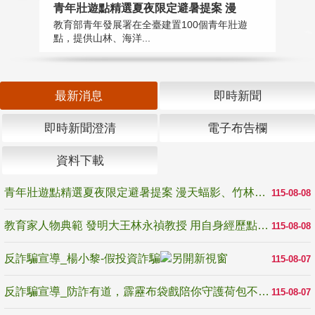
教
青年壯遊點精選夏夜限定避暑提案 漫
在
教育部青年發展署在全臺建置100個青年壯遊
譽
點，提供山林、海洋...
最新消息
即時新聞
即時新聞澄清
電子布告欄
資料下載
青年壯遊點精選夏夜限定避暑提案 漫天蝠影、竹林尋蛙、茶香夜觀 邀青年暮色出發
115-08-08
教育家人物典範 發明大王林永禎教授 用自身經歷點亮學生的路
115-08-08
反詐騙宣導_楊小黎-假投資詐騙
115-08-07
反詐騙宣導_防詐有道，霹靂布袋戲陪你守護荷包不受騙
115-08-07