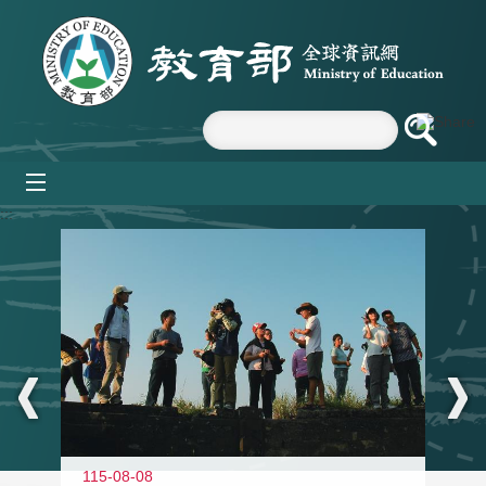
跳到主要內容區塊
mobile_menu
:::
11
115-08-08