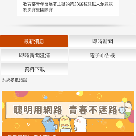
匯
教育部青年發展署主辦的第23屆智慧鐵人創意競
賽決賽暨國際賽，...
教
「
最新消息
即時新聞
即時新聞澄清
電子布告欄
資料下載
系統參數錯誤