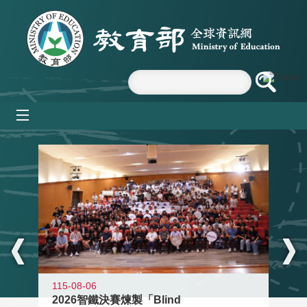
跳到主要內容區塊
mobile_menu
:::
115-08-06
2026智鐵決賽煉製「Blind
11