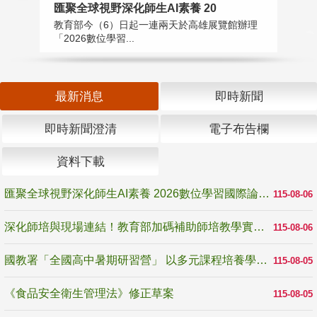
匯聚全球視野深化師生AI素養 20
國
教育部今（6）日起一連兩天於高雄展覽館辦理
教
「2026數位學習...
中
最新消息
即時新聞
即時新聞澄清
電子布告欄
資料下載
匯聚全球視野深化師生AI素養 2026數位學習國際論壇高雄登場
115-08-06
深化師培與現場連結！教育部加碼補助師培教學實踐研究 10月師培國際研討會交流教學實踐經驗
115-08-06
國教署「全國高中暑期研習營」 以多元課程培養學生瞭解誠信專業與倫理價值
115-08-05
《食品安全衛生管理法》修正草案
115-08-05