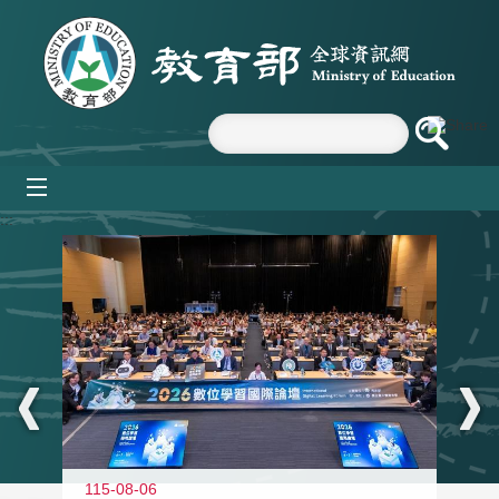
跳到主要內容區塊
mobile_menu
:::
115-08-06
11