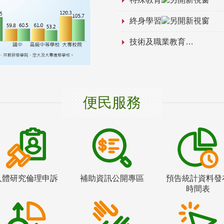
終身學習
技術及職業教育
便民服務
人體研究倫理申訴
補助資訊公開專區
預告統計資料發
時間表