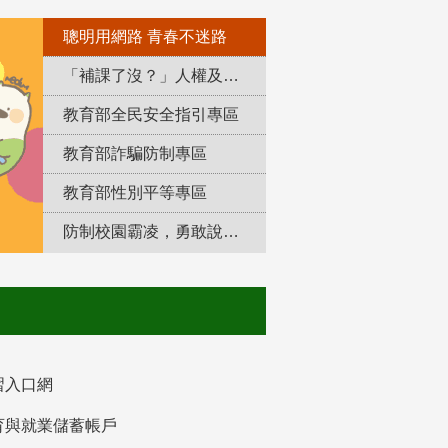
聰明用網路 青春不迷路
「補課了沒？」人權及轉型正義教育專區
教育部全民安全指引專區
教育部詐騙防制專區
教育部性別平等專區
防制校園霸凌，勇敢說出來！
習入口網
育與就業儲蓄帳戶