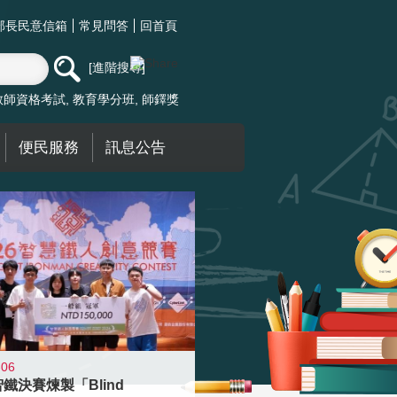
部長民意信箱
常見問答
回首頁
進階搜尋
教師資格考試
教育學分班
師鐸獎
便民服務
訊息公告
-06
智鐵決賽煉製「Blind