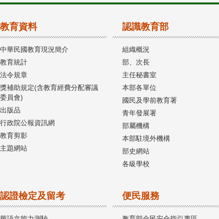
教育資料
認識教育部
中華民國教育現況簡介
組織概況
教育統計
部、次長
法令規章
主任秘書室
獎補助規定(含教育經費分配審議
本部各單位
委員會)
國民及學前教育署
出版品
青年發展署
行政院公報資訊網
部屬機構
教育剪影
本部駐境外機構
主題網站
部史網站
各級學校
認證檢定及留考
便民服務
華語文能力測驗
教育部全民安全指引專區