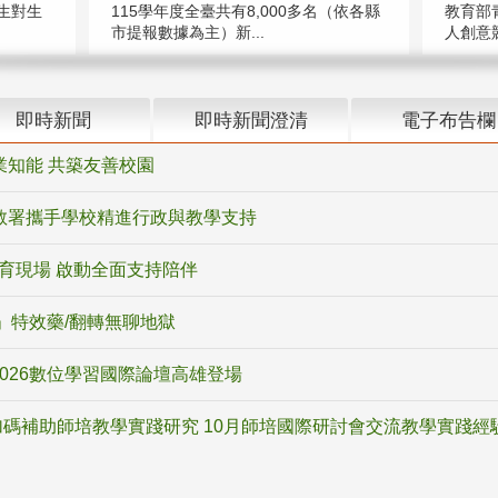
教育部
生對生
115學年度全臺共有8,000多名（依各縣
人創意競
市提報數據為主）新...
即時新聞
即時新聞澄清
電子布告欄
業知能 共築友善校園
教署攜手學校精進行政與教學支持
教育現場 啟動全面支持陪伴
ox」特效藥/翻轉無聊地獄
2026數位學習國際論壇高雄登場
碼補助師培教學實踐研究 10月師培國際研討會交流教學實踐經