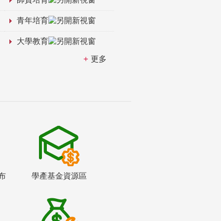
青年培育
大學教育
更多
布
學產基金資源區