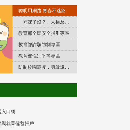
聰明用網路 青春不迷路
「補課了沒？」人權及轉型正義教育專區
教育部全民安全指引專區
教育部詐騙防制專區
教育部性別平等專區
防制校園霸凌，勇敢說出來！
習入口網
育與就業儲蓄帳戶