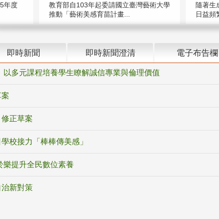
5年度
教育部自103年起委請國立臺灣藝術大學
隨著生
推動「藝術美感育苗計畫...
日益頻繁
即時新聞
即時新聞澄清
電子布告欄
 以多元課程培養學生瞭解誠信專業與倫理價值
草案
》修正草案
日學校接力「棒棒傳美感」
於樂提升全民數位素養
自治新對策