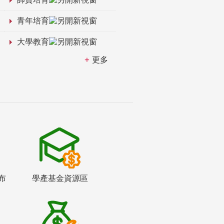
青年培育
大學教育
更多
布
學產基金資源區