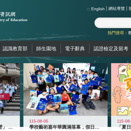
網站導覽
:::
English
熱門搜尋：
認識教育部
師生園地
電子辭典
認證檢定及留考
115-08-05
115-08
國教署「全國高中暑期研習營」 以多
學校藝術嘉年華圓滿落幕，假日學校接