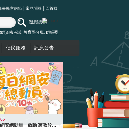
部長民意信箱
常見問答
回首頁
進階搜尋
教師資格考試
教育學分班
師鐸獎
便民服務
訊息公告
-05
「夏日網安總動員」啟動 寓教於樂提