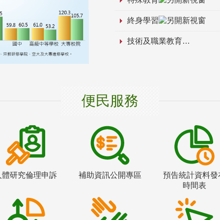
終身學習
技術及職業教育
便民服務
人體研究倫理申訴
補助資訊公開專區
預告統計資料發
時間表