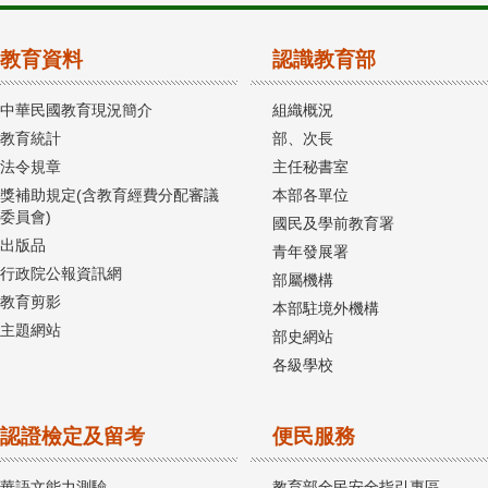
教育資料
認識教育部
中華民國教育現況簡介
組織概況
教育統計
部、次長
法令規章
主任秘書室
獎補助規定(含教育經費分配審議
本部各單位
委員會)
國民及學前教育署
出版品
青年發展署
行政院公報資訊網
部屬機構
教育剪影
本部駐境外機構
主題網站
部史網站
各級學校
認證檢定及留考
便民服務
華語文能力測驗
教育部全民安全指引專區