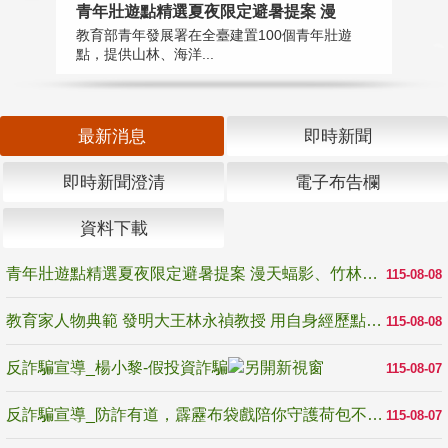
教
青年壯遊點精選夏夜限定避暑提案 漫
在
教育部青年發展署在全臺建置100個青年壯遊
譽
點，提供山林、海洋...
最新消息
即時新聞
即時新聞澄清
電子布告欄
資料下載
青年壯遊點精選夏夜限定避暑提案 漫天蝠影、竹林尋蛙、茶香夜觀 邀青年暮色出發
115-08-08
教育家人物典範 發明大王林永禎教授 用自身經歷點亮學生的路
115-08-08
反詐騙宣導_楊小黎-假投資詐騙
115-08-07
反詐騙宣導_防詐有道，霹靂布袋戲陪你守護荷包不受騙
115-08-07