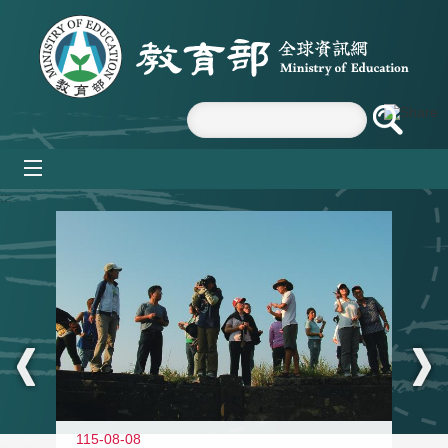
跳到主要內容區塊
mobile_menu
:::
11
115-08-08