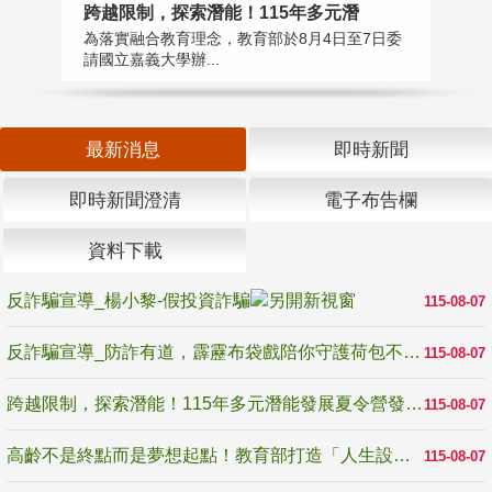
高
跨越限制，探索潛能！115年多元潛
教
為落實融合教育理念，教育部於8月4日至7日委
博
請國立嘉義大學辦...
最新消息
即時新聞
即時新聞澄清
電子布告欄
資料下載
反詐騙宣導_楊小黎-假投資詐騙
115-08-07
反詐騙宣導_防詐有道，霹靂布袋戲陪你守護荷包不受騙
115-08-07
跨越限制，探索潛能！115年多元潛能發展夏令營發掘生命無限可能
115-08-07
高齡不是終點而是夢想起點！教育部打造「人生設計夢工場」 參展第3屆高齡健康產業博覽會
115-08-07