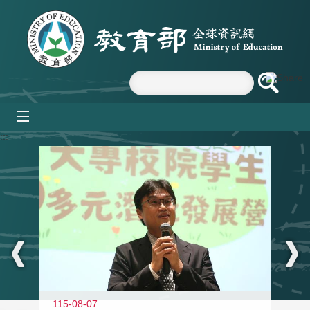
跳到主要內容區塊
mobile_menu
:::
11
115-08-07