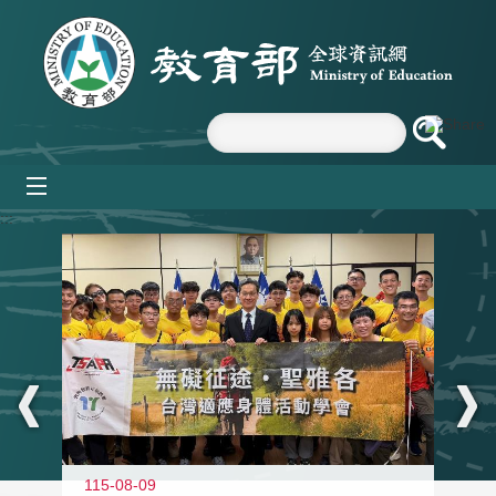
跳到主要內容區塊
mobile_menu
:::
115-08-09
11