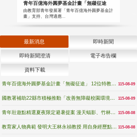
青年百億海外圓夢基金計畫「無礙征途
國
由教育部青年發展署「青年百億海外圓夢基金計
無
畫」支持、台灣適應...
是
最新消息
即時新聞
即時新聞澄清
電子布告欄
資料下載
青年百億海外圓夢基金計畫「無礙征途」 12位特教與弱勢青年勇闖西班牙 跨越感官限制見證生命蛻變
115-08-09
國教署補助22縣市積極推動「改善無障礙校園環境計畫」 打造友善、安全、無礙學習空間
115-08-09
青年壯遊點精選夏夜限定避暑提案 漫天蝠影、竹林尋蛙、茶香夜觀 邀青年暮色出發
115-08-08
教育家人物典範 發明大王林永禎教授 用自身經歷點亮學生的路
115-08-08