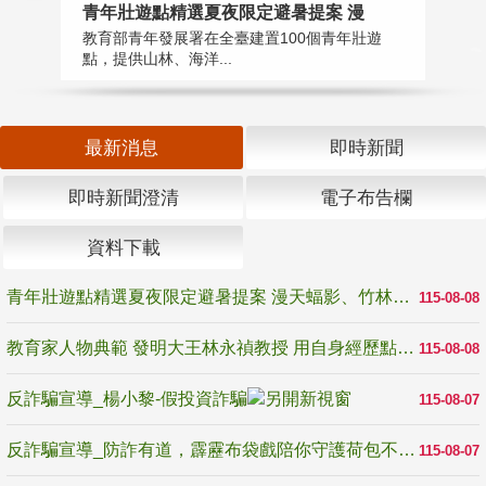
教
青年壯遊點精選夏夜限定避暑提案 漫
在
教育部青年發展署在全臺建置100個青年壯遊
譽
點，提供山林、海洋...
最新消息
即時新聞
即時新聞澄清
電子布告欄
資料下載
青年壯遊點精選夏夜限定避暑提案 漫天蝠影、竹林尋蛙、茶香夜觀 邀青年暮色出發
115-08-08
教育家人物典範 發明大王林永禎教授 用自身經歷點亮學生的路
115-08-08
反詐騙宣導_楊小黎-假投資詐騙
115-08-07
反詐騙宣導_防詐有道，霹靂布袋戲陪你守護荷包不受騙
115-08-07