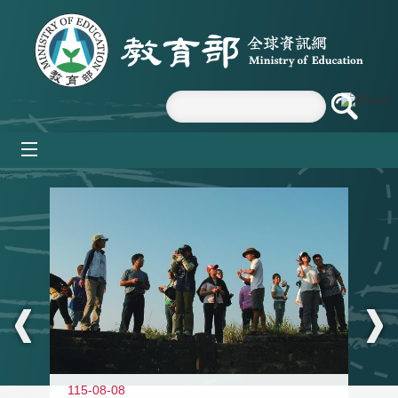
跳到主要內容區塊
mobile_menu
:::
11
115-08-08