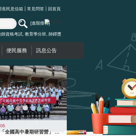
部長民意信箱
常見問答
回首頁
進階搜尋
教師資格考試
教育學分班
師鐸獎
便民服務
訊息公告
-05
國教署「全國高中暑期研習營」 以多