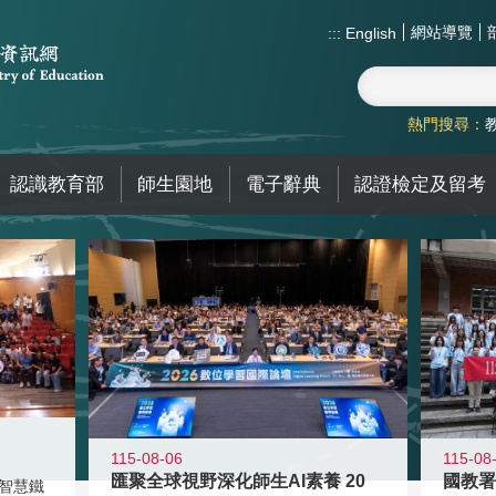
網站導覽
:::
English
熱門搜尋：
認識教育部
師生園地
電子辭典
認證檢定及留考
115-08-06
115-08
匯聚全球視野深化師生AI素養 20
智慧鐵