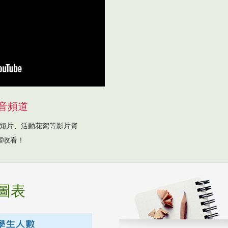
音頻道
短片、活動花絮等影片資
躍收看！
圖表