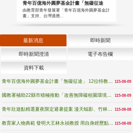
青年百億海外圓夢基金計畫「無礙征途
國
由教育部青年發展署「青年百億海外圓夢基金計
無
畫」支持、台灣適應...
是
最新消息
即時新聞
即時新聞澄清
電子布告欄
資料下載
青年百億海外圓夢基金計畫「無礙征途」 12位特教與弱勢青年勇闖西班牙 跨越感官限制見證生命蛻變
115-08-09
國教署補助22縣市積極推動「改善無障礙校園環境計畫」 打造友善、安全、無礙學習空間
115-08-09
青年壯遊點精選夏夜限定避暑提案 漫天蝠影、竹林尋蛙、茶香夜觀 邀青年暮色出發
115-08-08
教育家人物典範 發明大王林永禎教授 用自身經歷點亮學生的路
115-08-08