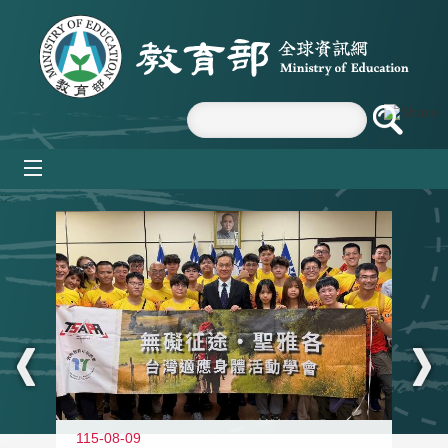
跳到主要內容區塊
mobile_menu
:::
115-08-09
11