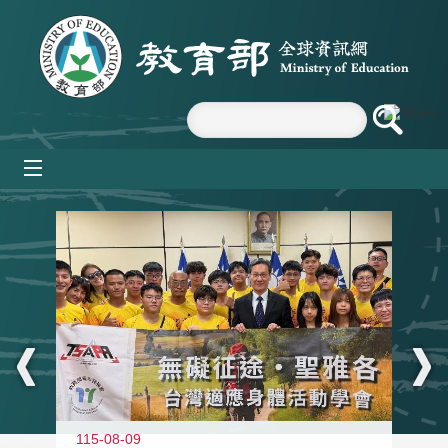
跳到主要內容區塊
mobile_menu
:::
115-08-09
11