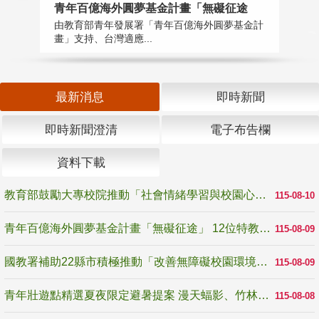
青年百億海外圓夢基金計畫「無礙征途
國
由教育部青年發展署「青年百億海外圓夢基金計
無
畫」支持、台灣適應...
是
最新消息
即時新聞
即時新聞澄清
電子布告欄
資料下載
教育部鼓勵大專校院推動「社會情緒學習與校園心理健康促進計畫」 培育校園「心」韌性
115-08-10
青年百億海外圓夢基金計畫「無礙征途」 12位特教與弱勢青年勇闖西班牙 跨越感官限制見證生命蛻變
115-08-09
國教署補助22縣市積極推動「改善無障礙校園環境計畫」 打造友善、安全、無礙學習空間
115-08-09
青年壯遊點精選夏夜限定避暑提案 漫天蝠影、竹林尋蛙、茶香夜觀 邀青年暮色出發
115-08-08