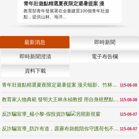
教
青年壯遊點精選夏夜限定避暑提案 漫
在
教育部青年發展署在全臺建置100個青年壯遊
譽
點，提供山林、海洋...
最新消息
即時新聞
即時新聞澄清
電子布告欄
資料下載
青年壯遊點精選夏夜限定避暑提案 漫天蝠影、竹林尋蛙、茶香夜觀 邀青年暮色出發
115-08-08
教育家人物典範 發明大王林永禎教授 用自身經歷點亮學生的路
115-08-08
反詐騙宣導_楊小黎-假投資詐騙
115-08-07
反詐騙宣導_防詐有道，霹靂布袋戲陪你守護荷包不受騙
115-08-07