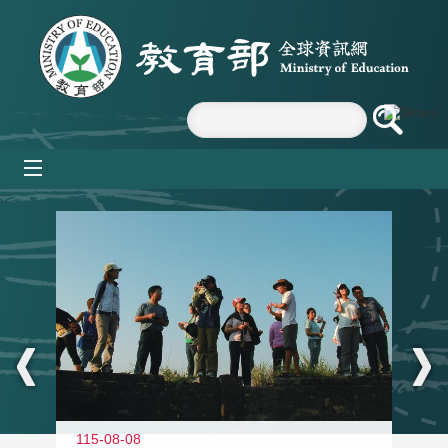
跳到主要內容區塊
mobile_menu
:::
11
115-08-08