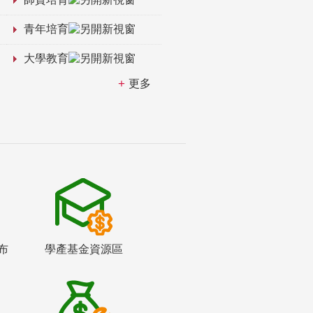
青年培育
大學教育
更多
布
學產基金資源區