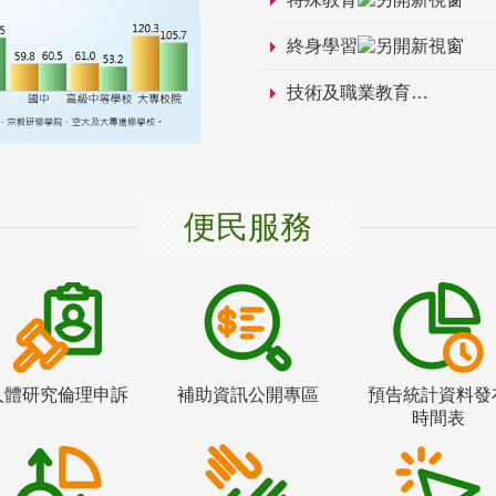
終身學習
技術及職業教育
便民服務
人體研究倫理申訴
補助資訊公開專區
預告統計資料發
時間表