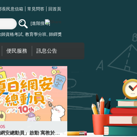
部長民意信箱
常見問答
回首頁
進階搜尋
教師資格考試
教育學分班
師鐸獎
便民服務
訊息公告
-05
「夏日網安總動員」啟動 寓教於樂提