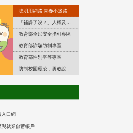
聰明用網路 青春不迷路
「補課了沒？」人權及轉型正義教育專區
教育部全民安全指引專區
教育部詐騙防制專區
教育部性別平等專區
防制校園霸凌，勇敢說出來！
習入口網
育與就業儲蓄帳戶