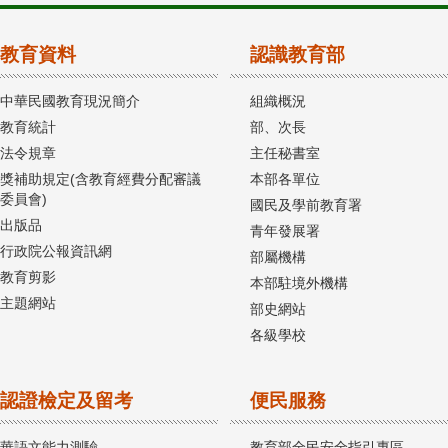
教育資料
認識教育部
中華民國教育現況簡介
組織概況
教育統計
部、次長
法令規章
主任秘書室
獎補助規定(含教育經費分配審議
本部各單位
委員會)
國民及學前教育署
出版品
青年發展署
行政院公報資訊網
部屬機構
教育剪影
本部駐境外機構
主題網站
部史網站
各級學校
認證檢定及留考
便民服務
華語文能力測驗
教育部全民安全指引專區