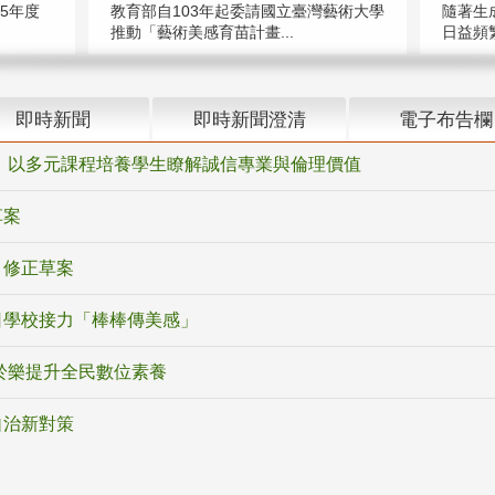
5年度
教育部自103年起委請國立臺灣藝術大學
隨著生
推動「藝術美感育苗計畫...
日益頻繁
即時新聞
即時新聞澄清
電子布告欄
 以多元課程培養學生瞭解誠信專業與倫理價值
草案
》修正草案
日學校接力「棒棒傳美感」
於樂提升全民數位素養
自治新對策