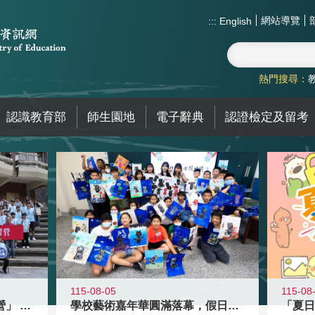
網站導覽
:::
English
熱門搜尋：
認識教育部
師生園地
電子辭典
認證檢定及留考
115-08-05
115-08
國教署「全國高中暑期研習營」 以多
學校藝術嘉年華圓滿落幕，假日學校接