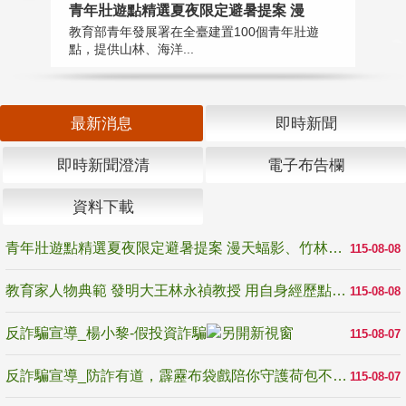
教
青年壯遊點精選夏夜限定避暑提案 漫
在
教育部青年發展署在全臺建置100個青年壯遊
譽
點，提供山林、海洋...
最新消息
即時新聞
即時新聞澄清
電子布告欄
資料下載
青年壯遊點精選夏夜限定避暑提案 漫天蝠影、竹林尋蛙、茶香夜觀 邀青年暮色出發
115-08-08
教育家人物典範 發明大王林永禎教授 用自身經歷點亮學生的路
115-08-08
反詐騙宣導_楊小黎-假投資詐騙
115-08-07
反詐騙宣導_防詐有道，霹靂布袋戲陪你守護荷包不受騙
115-08-07