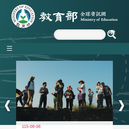
跳到主要內容區塊
mobile_menu
:::
11
115-08-08