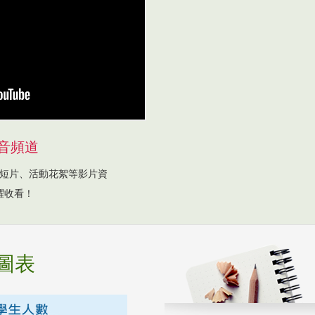
音頻道
短片、活動花絮等影片資
躍收看！
圖表