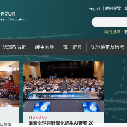
網站導覽
:::
English
熱門搜尋：
認識教育部
師生園地
電子辭典
認證檢定及留考
115-08-06
匯聚全球視野深化師生AI素養 20
智慧鐵