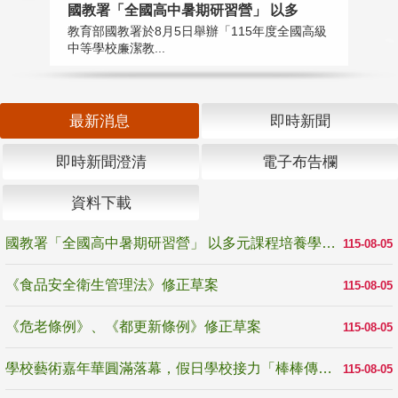
國教署「全國高中暑期研習營」 以多
學
教育部國教署於8月5日舉辦「115年度全國高級
教
中等學校廉潔教...
「
最新消息
即時新聞
即時新聞澄清
電子布告欄
資料下載
國教署「全國高中暑期研習營」 以多元課程培養學生瞭解誠信專業與倫理價值
115-08-05
《食品安全衛生管理法》修正草案
115-08-05
《危老條例》、《都更新條例》修正草案
115-08-05
學校藝術嘉年華圓滿落幕，假日學校接力「棒棒傳美感」
115-08-05