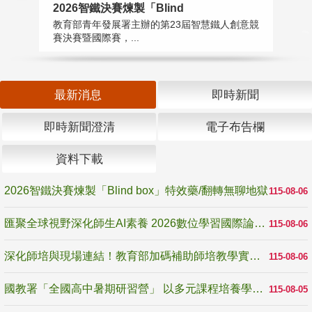
2026智鐵決賽煉製「Blind
匯
教育部青年發展署主辦的第23屆智慧鐵人創意競
教
賽決賽暨國際賽，...
「
最新消息
即時新聞
即時新聞澄清
電子布告欄
資料下載
2026智鐵決賽煉製「Blind box」特效藥/翻轉無聊地獄
115-08-06
匯聚全球視野深化師生AI素養 2026數位學習國際論壇高雄登場
115-08-06
深化師培與現場連結！教育部加碼補助師培教學實踐研究 10月師培國際研討會交流教學實踐經驗
115-08-06
國教署「全國高中暑期研習營」 以多元課程培養學生瞭解誠信專業與倫理價值
115-08-05