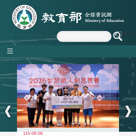
跳到主要內容區塊
mobile_menu
:::
115-08-06
11