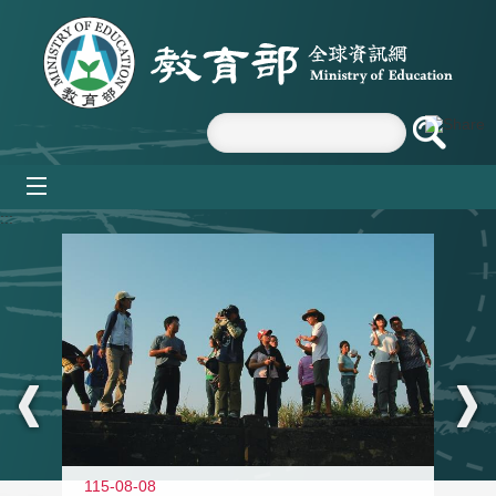
跳到主要內容區塊
mobile_menu
:::
11
115-08-08