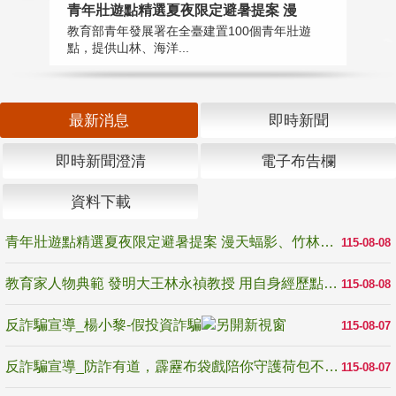
教
青年壯遊點精選夏夜限定避暑提案 漫
在
教育部青年發展署在全臺建置100個青年壯遊
譽
點，提供山林、海洋...
最新消息
即時新聞
即時新聞澄清
電子布告欄
資料下載
青年壯遊點精選夏夜限定避暑提案 漫天蝠影、竹林尋蛙、茶香夜觀 邀青年暮色出發
115-08-08
教育家人物典範 發明大王林永禎教授 用自身經歷點亮學生的路
115-08-08
反詐騙宣導_楊小黎-假投資詐騙
115-08-07
反詐騙宣導_防詐有道，霹靂布袋戲陪你守護荷包不受騙
115-08-07