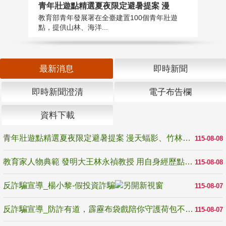
教
青年壯遊點精選夏夜限定避暑提案 漫
在
教育部青年發展署在全臺建置100個青年壯遊
譽
點，提供山林、海洋...
最新消息
即時新聞
即時新聞澄清
電子布告欄
資料下載
青年壯遊點精選夏夜限定避暑提案 漫天蝠影、竹林尋蛙、茶香夜觀 邀青年暮色出發
115-08-08
教育家人物典範 發明大王林永禎教授 用自身經歷點亮學生的路
115-08-08
反詐騙宣導_楊小黎-假投資詐騙
115-08-07
反詐騙宣導_防詐有道，霹靂布袋戲陪你守護荷包不受騙
115-08-07