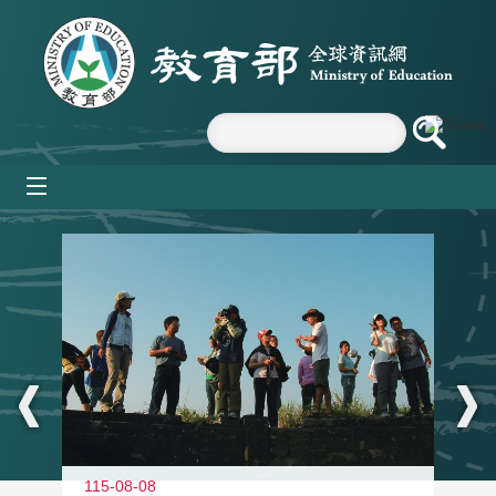
跳到主要內容區塊
mobile_menu
:::
11
115-08-08