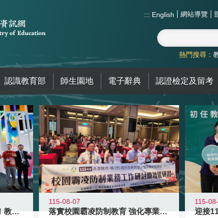
網站導覽
:::
English
熱門搜尋：
認識教育部
師生園地
電子辭典
認證檢定及留考
115-08-07
115-08
高齡不是終點而是夢想起點！教育部打
落實校園霸凌防制教育 強化專業知能