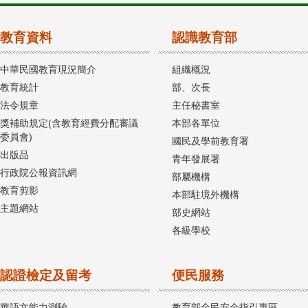
教育資料
認識教育部
中華民國教育現況簡介
組織概況
教育統計
部、次長
法令規章
主任秘書室
獎補助規定(含教育經費分配審議
本部各單位
委員會)
國民及學前教育署
出版品
青年發展署
行政院公報資訊網
部屬機構
教育剪影
本部駐境外機構
主題網站
部史網站
各級學校
認證檢定及留考
便民服務
華語文能力測驗
教育部全民安全指引專區