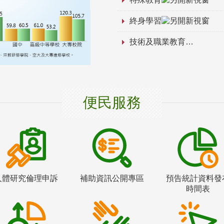
終身學習
技術及職業教育
便民服務
人體研究倫理申訴
補助資訊公開專區
預告統計資料發
時間表