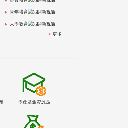
青年培育
大學教育
更多
布
學產基金資源區