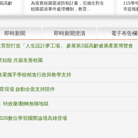
屆高齡
為落實校園霸凌防制計畫，完備生對生
115學
校園霸凌事件處理機制，教育...
市提報數
即時新聞
即時新聞澄清
電子布告欄
育部打造「人生設計夢工場」 參展第3屆高齡健康產業博覽會
業知能 共築友善校園
教署攜手學校精進行政與教學支持
教育現場 啟動全面支持陪伴
ox」特效藥/翻轉無聊地獄
2026數位學習國際論壇高雄登場