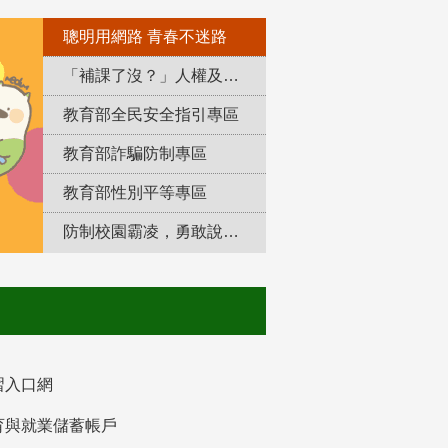
聰明用網路 青春不迷路
「補課了沒？」人權及轉型正義教育專區
教育部全民安全指引專區
教育部詐騙防制專區
教育部性別平等專區
防制校園霸凌，勇敢說出來！
習入口網
育與就業儲蓄帳戶