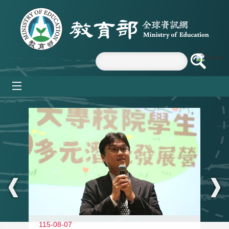
跳到主要內容區塊
mobile_menu
:::
11
115-08-07