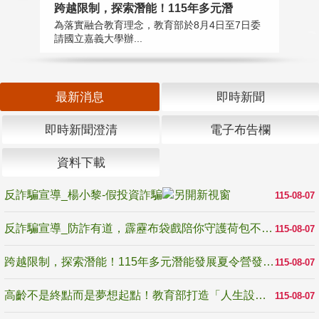
高
跨越限制，探索潛能！115年多元潛
教
為落實融合教育理念，教育部於8月4日至7日委
博
請國立嘉義大學辦...
最新消息
即時新聞
即時新聞澄清
電子布告欄
資料下載
反詐騙宣導_楊小黎-假投資詐騙
115-08-07
反詐騙宣導_防詐有道，霹靂布袋戲陪你守護荷包不受騙
115-08-07
跨越限制，探索潛能！115年多元潛能發展夏令營發掘生命無限可能
115-08-07
高齡不是終點而是夢想起點！教育部打造「人生設計夢工場」 參展第3屆高齡健康產業博覽會
115-08-07