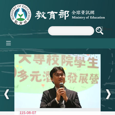
跳到主要內容區塊
mobile_menu
:::
11
115-08-07