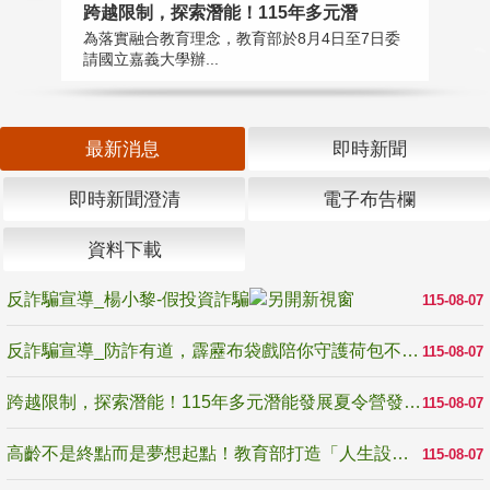
高
跨越限制，探索潛能！115年多元潛
教
為落實融合教育理念，教育部於8月4日至7日委
博
請國立嘉義大學辦...
最新消息
即時新聞
即時新聞澄清
電子布告欄
資料下載
反詐騙宣導_楊小黎-假投資詐騙
115-08-07
反詐騙宣導_防詐有道，霹靂布袋戲陪你守護荷包不受騙
115-08-07
跨越限制，探索潛能！115年多元潛能發展夏令營發掘生命無限可能
115-08-07
高齡不是終點而是夢想起點！教育部打造「人生設計夢工場」 參展第3屆高齡健康產業博覽會
115-08-07