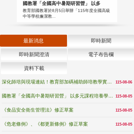
國教署「全國高中暑期研習營」 以多
學
教育部國教署於8月5日舉辦「115年度全國高級
教
中等學校廉潔教...
「
最新消息
即時新聞
即時新聞澄清
電子布告欄
資料下載
深化師培與現場連結！教育部加碼補助師培教學實踐研究 10月師培國際研討會交流教學實踐經驗
115-08-06
國教署「全國高中暑期研習營」 以多元課程培養學生瞭解誠信專業與倫理價值
115-08-05
《食品安全衛生管理法》修正草案
115-08-05
《危老條例》、《都更新條例》修正草案
115-08-05