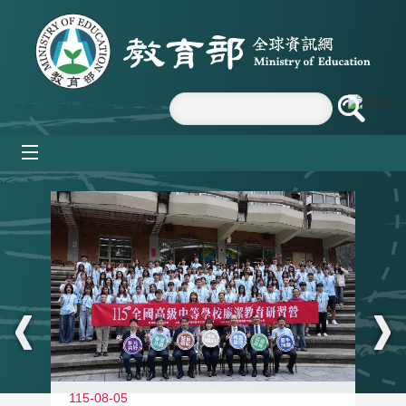
跳到主要內容區塊
mobile_menu
:::
115-08-05
11