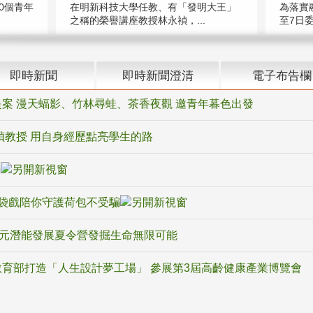
在明新科技大學任教、有「發明大王」
0個青年
為落實
之稱的榮譽講座教授林永禎，...
至7日委
即時新聞
即時新聞澄清
電子布告欄
案 漫天蝠影、竹林尋蛙、茶香夜觀 邀青年暮色出發
禎教授 用自身經歷點亮學生的路
騙
袋戲陪你守護荷包不受騙
多元潛能發展夏令營發掘生命無限可能
育部打造「人生設計夢工場」 參展第3屆高齡健康產業博覽會