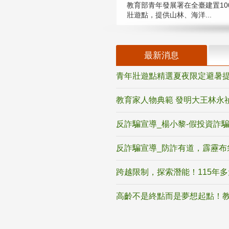
教育部青年發展署在全臺建置10
壯遊點，提供山林、海洋...
最新消息
青年壯遊點精選夏夜限定避暑提
教育家人物典範 發明大王林永
反詐騙宣導_楊小黎-假投資詐
反詐騙宣導_防詐有道，霹靂布
跨越限制，探索潛能！115年
高齡不是終點而是夢想起點！教