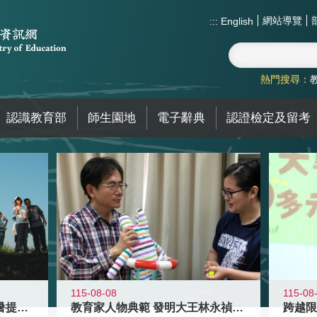
網站導覽
:::
English
熱門搜尋：
認識教育部
師生園地
電子辭典
認證檢定及留考
115-08-08
115-08
教育家人物典範 發明大王林永禎教授
青年壯遊點精選夏夜限定避暑提案 漫