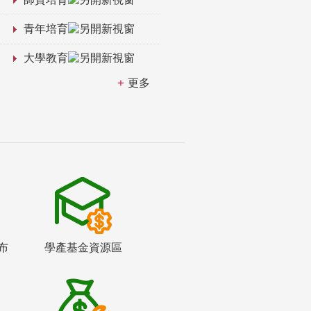
青年培育
大學教育
更多
布
學產基金資源區