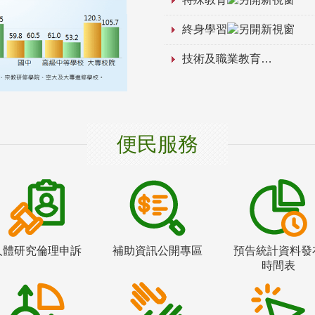
終身學習
技術及職業教育
便民服務
人體研究倫理申訴
補助資訊公開專區
預告統計資料發
時間表