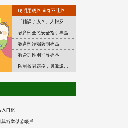
聰明用網路 青春不迷路
「補課了沒？」人權及轉型正義教育專區
教育部全民安全指引專區
教育部詐騙防制專區
教育部性別平等專區
防制校園霸凌，勇敢說出來！
習入口網
育與就業儲蓄帳戶