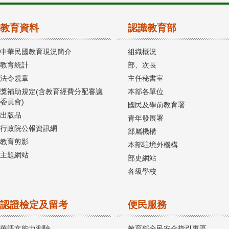
教育資料
認識教育部
中華民國教育現況簡介
組織概況
教育統計
部、次長
法令規章
主任秘書室
獎補助規定(含教育經費分配審議
本部各單位
委員會)
國民及學前教育署
出版品
青年發展署
行政院公報資訊網
部屬機構
教育剪影
本部駐境外機構
主題網站
部史網站
各級學校
認證檢定及留考
便民服務
華語文能力測驗
教育部全民安全指引專區