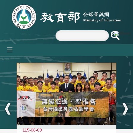
跳到主要內容區塊
mobile_menu
:::
115-08-09
11