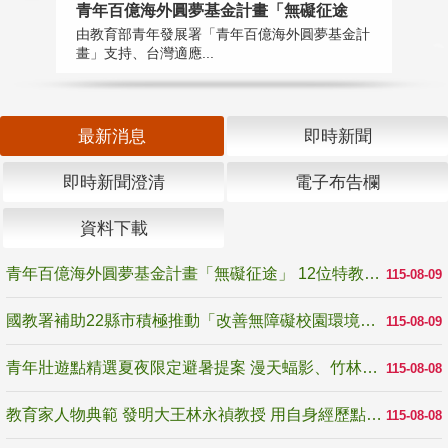
青年百億海外圓夢基金計畫「無礙征途
國
由教育部青年發展署「青年百億海外圓夢基金計
無
畫」支持、台灣適應...
是
最新消息
即時新聞
即時新聞澄清
電子布告欄
資料下載
青年百億海外圓夢基金計畫「無礙征途」 12位特教與弱勢青年勇闖西班牙 跨越感官限制見證生命蛻變
115-08-09
國教署補助22縣市積極推動「改善無障礙校園環境計畫」 打造友善、安全、無礙學習空間
115-08-09
青年壯遊點精選夏夜限定避暑提案 漫天蝠影、竹林尋蛙、茶香夜觀 邀青年暮色出發
115-08-08
教育家人物典範 發明大王林永禎教授 用自身經歷點亮學生的路
115-08-08