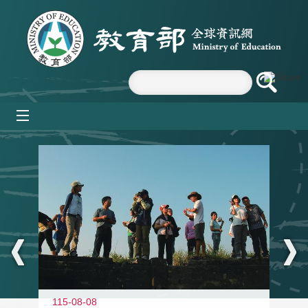
跳到主要內容區塊
mobile_menu
:::
11
115-08-08