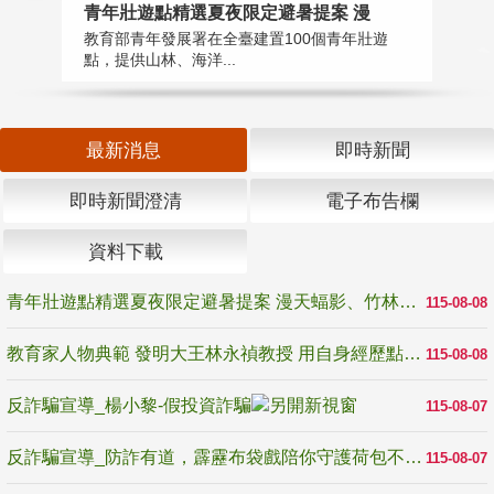
教
青年壯遊點精選夏夜限定避暑提案 漫
在
教育部青年發展署在全臺建置100個青年壯遊
譽
點，提供山林、海洋...
最新消息
即時新聞
即時新聞澄清
電子布告欄
資料下載
青年壯遊點精選夏夜限定避暑提案 漫天蝠影、竹林尋蛙、茶香夜觀 邀青年暮色出發
115-08-08
教育家人物典範 發明大王林永禎教授 用自身經歷點亮學生的路
115-08-08
反詐騙宣導_楊小黎-假投資詐騙
115-08-07
反詐騙宣導_防詐有道，霹靂布袋戲陪你守護荷包不受騙
115-08-07