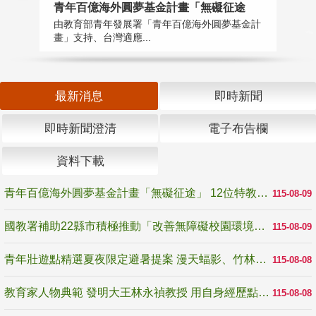
青年百億海外圓夢基金計畫「無礙征途
國
由教育部青年發展署「青年百億海外圓夢基金計
無
畫」支持、台灣適應...
是
最新消息
即時新聞
即時新聞澄清
電子布告欄
資料下載
青年百億海外圓夢基金計畫「無礙征途」 12位特教與弱勢青年勇闖西班牙 跨越感官限制見證生命蛻變
115-08-09
國教署補助22縣市積極推動「改善無障礙校園環境計畫」 打造友善、安全、無礙學習空間
115-08-09
青年壯遊點精選夏夜限定避暑提案 漫天蝠影、竹林尋蛙、茶香夜觀 邀青年暮色出發
115-08-08
教育家人物典範 發明大王林永禎教授 用自身經歷點亮學生的路
115-08-08