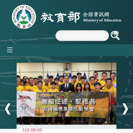
跳到主要內容區塊
mobile_menu
:::
115-08-09
11