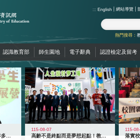
網站導覽
:::
English
熱門搜尋：
認識教育部
師生園地
電子辭典
認證檢定及留考
115-08-07
115-08
高齡不是終點而是夢想起點！教育部打
跨越限制，探索潛能！115年多元潛