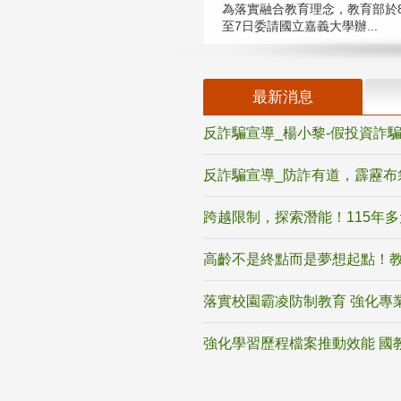
為落實融合教育理念，教育部於8
至7日委請國立嘉義大學辦...
最新消息
反詐騙宣導_楊小黎-假投資詐
反詐騙宣導_防詐有道，霹靂布
跨越限制，探索潛能！115年
高齡不是終點而是夢想起點！教
落實校園霸凌防制教育 強化專
強化學習歷程檔案推動效能 國