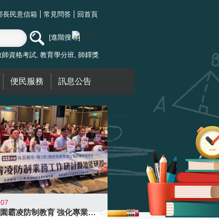
部長民意信箱
常見問答
回首頁
進階搜尋
教師資格考試
教育學分班
師鐸獎
便民服務
訊息公告
-07
落實校園霸凌防制教育 強化專業知能