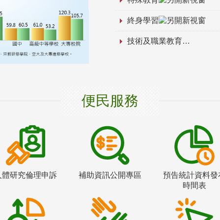
終身學習
技術及職業教育
便民服務
人體研究倫理申訴
補助資訊公開專區
預告統計資料發
時間表