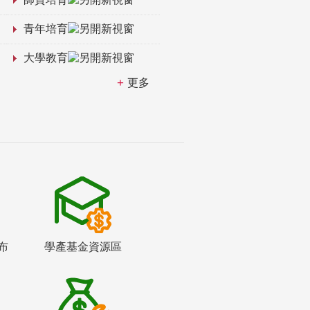
青年培育
大學教育
更多
布
學產基金資源區