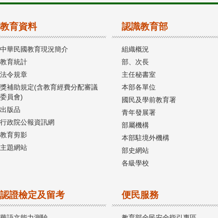
教育資料
認識教育部
中華民國教育現況簡介
組織概況
教育統計
部、次長
法令規章
主任秘書室
獎補助規定(含教育經費分配審議
本部各單位
委員會)
國民及學前教育署
出版品
青年發展署
行政院公報資訊網
部屬機構
教育剪影
本部駐境外機構
主題網站
部史網站
各級學校
認證檢定及留考
便民服務
華語文能力測驗
教育部全民安全指引專區