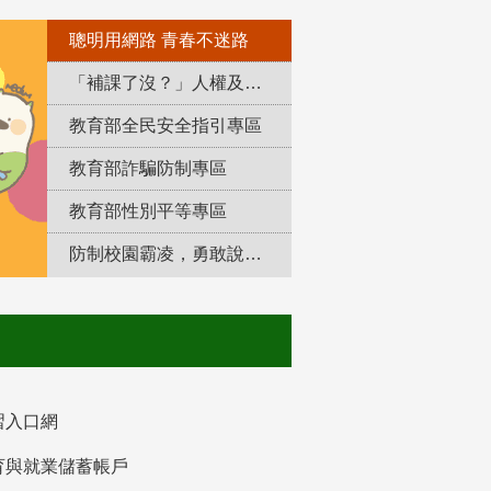
聰明用網路 青春不迷路
「補課了沒？」人權及轉型正義教育專區
教育部全民安全指引專區
教育部詐騙防制專區
教育部性別平等專區
防制校園霸凌，勇敢說出來！
習入口網
育與就業儲蓄帳戶