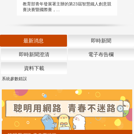
匯
教育部青年發展署主辦的第23屆智慧鐵人創意競
賽決賽暨國際賽，...
教
「
最新消息
即時新聞
即時新聞澄清
電子布告欄
資料下載
系統參數錯誤