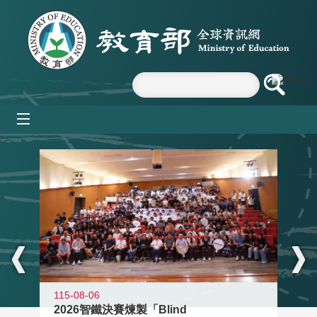
跳到主要內容區塊
mobile_menu
:::
115-08-06
2026智鐵決賽煉製「Blind
11