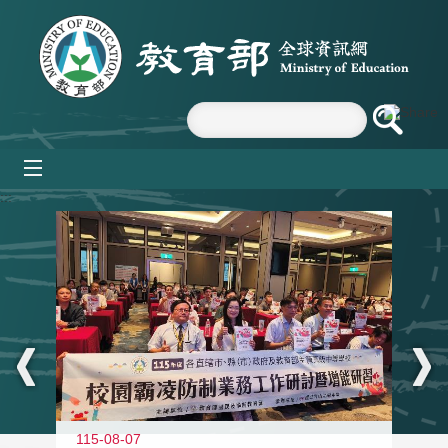
跳到主要內容區塊
mobile_menu
:::
115-08-07
11