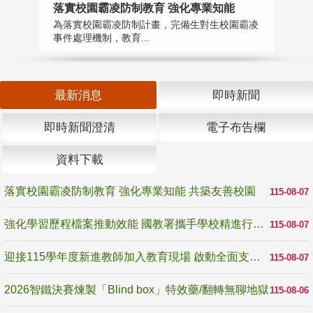
落實校園霸凌防制教育 強化專業知能
迎
為落實校園霸凌防制計畫，完備生對生校園霸凌
1
事件處理機制，教育...
數
最新消息
即時新聞
即時新聞澄清
電子布告欄
資料下載
落實校園霸凌防制教育 強化專業知能 共築友善校園
115-08-07
強化學習歷程檔案推動效能 國教署攜手學校精進行政與教學支持
115-08-07
迎接115學年度新進教師加入教育現場 啟動全面支持陪伴
115-08-07
2026智鐵決賽煉製「Blind box」特效藥/翻轉無聊地獄
115-08-06