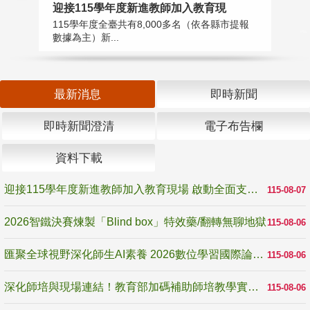
迎接115學年度新進教師加入教育現
2
115學年度全臺共有8,000多名（依各縣市提報
教
數據為主）新...
賽
最新消息
即時新聞
即時新聞澄清
電子布告欄
資料下載
迎接115學年度新進教師加入教育現場 啟動全面支持陪伴
115-08-07
2026智鐵決賽煉製「Blind box」特效藥/翻轉無聊地獄
115-08-06
匯聚全球視野深化師生AI素養 2026數位學習國際論壇高雄登場
115-08-06
深化師培與現場連結！教育部加碼補助師培教學實踐研究 10月師培國際研討會交流教學實踐經驗
115-08-06