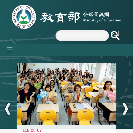
跳到主要內容區塊
mobile_menu
:::
115-08-07
11