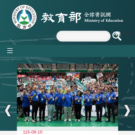
跳到主要內容區塊
mobile_menu
:::
115-08-10
11