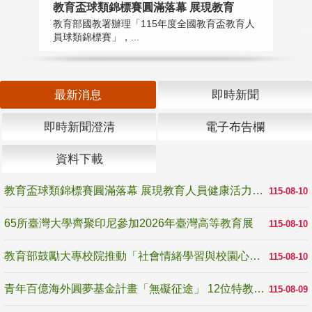
教育盃球類錦標賽圓滿落幕 展現教育
6
教育部國教署辦理「115年度全國教育盃教育人
「
員球類錦標賽」，...
首
最新消息
即時新聞
即時新聞澄清
電子布告欄
資料下載
教育盃球類錦標賽圓滿落幕 展現教育人員健康活力與團隊精神
115-08-10
65所臺灣大學齊聚印尼參加2026年臺灣高等教育展
115-08-10
教育部鼓勵大專校院推動「社會情緒學習與校園心理健康促進計畫」 培育校園「心」韌性
115-08-10
青年百億海外圓夢基金計畫「無礙征途」 12位特教與弱勢青年勇闖西班牙 跨越感官限制見證生命蛻變
115-08-09