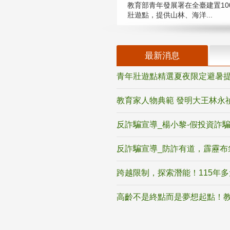
教育部青年發展署在全臺建置10
壯遊點，提供山林、海洋...
最新消息
青年壯遊點精選夏夜限定避暑提
教育家人物典範 發明大王林永
反詐騙宣導_楊小黎-假投資詐
反詐騙宣導_防詐有道，霹靂布
跨越限制，探索潛能！115年
高齡不是終點而是夢想起點！教