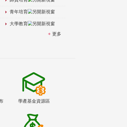
青年培育
大學教育
更多
布
學產基金資源區