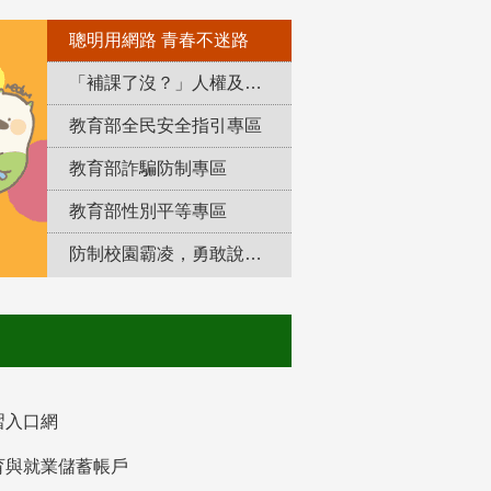
聰明用網路 青春不迷路
「補課了沒？」人權及轉型正義教育專區
教育部全民安全指引專區
教育部詐騙防制專區
教育部性別平等專區
防制校園霸凌，勇敢說出來！
習入口網
育與就業儲蓄帳戶