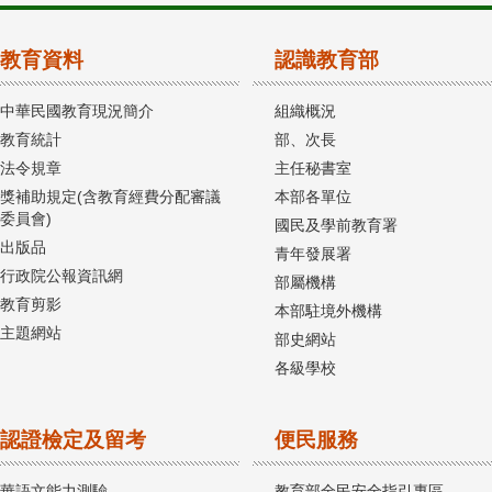
教育資料
認識教育部
中華民國教育現況簡介
組織概況
教育統計
部、次長
法令規章
主任秘書室
獎補助規定(含教育經費分配審議
本部各單位
委員會)
國民及學前教育署
出版品
青年發展署
行政院公報資訊網
部屬機構
教育剪影
本部駐境外機構
主題網站
部史網站
各級學校
認證檢定及留考
便民服務
華語文能力測驗
教育部全民安全指引專區