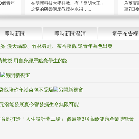
在明新科技大學任教、有「發明大王」
0個青年
為落實
之稱的榮譽講座教授林永禎，...
至7日委
即時新聞
即時新聞澄清
電子布告欄
案 漫天蝠影、竹林尋蛙、茶香夜觀 邀青年暮色出發
禎教授 用自身經歷點亮學生的路
騙
袋戲陪你守護荷包不受騙
多元潛能發展夏令營發掘生命無限可能
育部打造「人生設計夢工場」 參展第3屆高齡健康產業博覽會