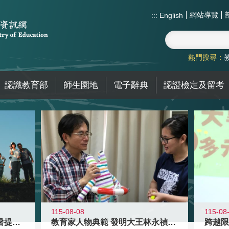
網站導覽
:::
English
熱門搜尋：
認識教育部
師生園地
電子辭典
認證檢定及留考
115-08-08
115-08
教育家人物典範 發明大王林永禎教授
青年壯遊點精選夏夜限定避暑提案 漫