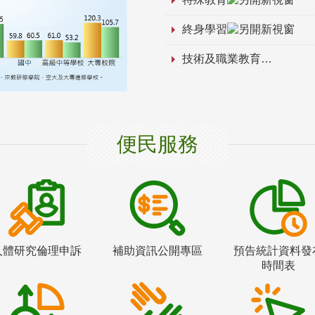
終身學習
技術及職業教育
便民服務
人體研究倫理申訴
補助資訊公開專區
預告統計資料發
時間表