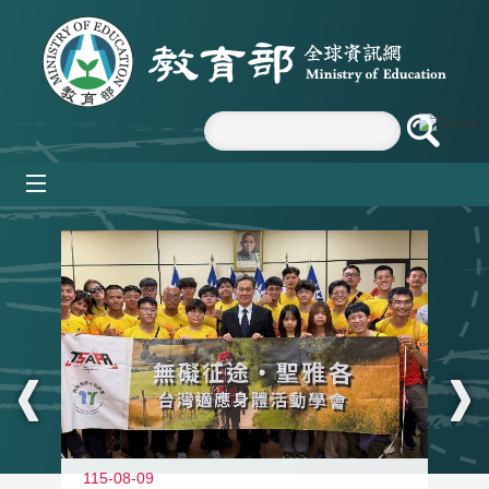
跳到主要內容區塊
mobile_menu
:::
115-08-09
11