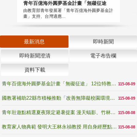
青年百億海外圓夢基金計畫「無礙征途
國
由教育部青年發展署「青年百億海外圓夢基金計
無
畫」支持、台灣適應...
是
最新消息
即時新聞
即時新聞澄清
電子布告欄
資料下載
青年百億海外圓夢基金計畫「無礙征途」 12位特教與弱勢青年勇闖西班牙 跨越感官限制見證生命蛻變
115-08-09
國教署補助22縣市積極推動「改善無障礙校園環境計畫」 打造友善、安全、無礙學習空間
115-08-09
青年壯遊點精選夏夜限定避暑提案 漫天蝠影、竹林尋蛙、茶香夜觀 邀青年暮色出發
115-08-08
教育家人物典範 發明大王林永禎教授 用自身經歷點亮學生的路
115-08-08