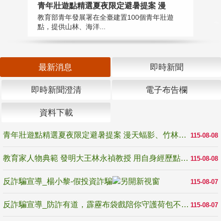
教
青年壯遊點精選夏夜限定避暑提案 漫
在
教育部青年發展署在全臺建置100個青年壯遊
譽
點，提供山林、海洋...
最新消息
即時新聞
即時新聞澄清
電子布告欄
資料下載
青年壯遊點精選夏夜限定避暑提案 漫天蝠影、竹林尋蛙、茶香夜觀 邀青年暮色出發
115-08-08
教育家人物典範 發明大王林永禎教授 用自身經歷點亮學生的路
115-08-08
反詐騙宣導_楊小黎-假投資詐騙
115-08-07
反詐騙宣導_防詐有道，霹靂布袋戲陪你守護荷包不受騙
115-08-07