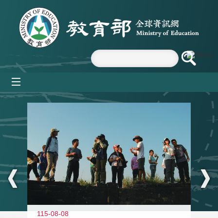
跳到主要內容區塊
mobile_menu
:::
11
115-08-08