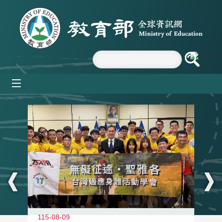
跳到主要內容區塊
mobile_menu
:::
115-08-09
11