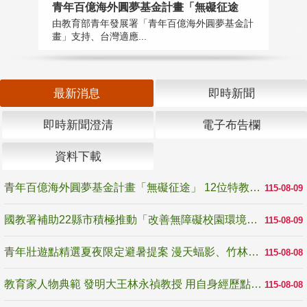
青年百億海外圓夢基金計畫「無礙征途
國
由教育部青年發展署「青年百億海外圓夢基金計
無
畫」支持、台灣適應...
是
最新消息
即時新聞
即時新聞澄清
電子布告欄
資料下載
青年百億海外圓夢基金計畫「無礙征途」 12位特教與弱勢青年勇闖西班牙 跨越感官限制見證生命蛻變
115-08-09
國教署補助22縣市積極推動「改善無障礙校園環境計畫」 打造友善、安全、無礙學習空間
115-08-09
青年壯遊點精選夏夜限定避暑提案 漫天蝠影、竹林尋蛙、茶香夜觀 邀青年暮色出發
115-08-08
教育家人物典範 發明大王林永禎教授 用自身經歷點亮學生的路
115-08-08