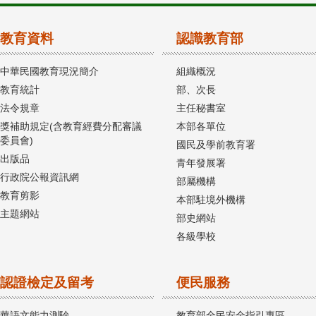
教育資料
認識教育部
中華民國教育現況簡介
組織概況
教育統計
部、次長
法令規章
主任秘書室
獎補助規定(含教育經費分配審議
本部各單位
委員會)
國民及學前教育署
出版品
青年發展署
行政院公報資訊網
部屬機構
教育剪影
本部駐境外機構
主題網站
部史網站
各級學校
認證檢定及留考
便民服務
華語文能力測驗
教育部全民安全指引專區