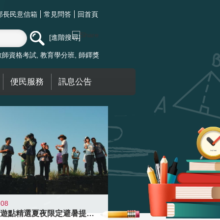
部長民意信箱
常見問答
回首頁
進階搜尋
教師資格考試
教育學分班
師鐸獎
便民服務
訊息公告
-08
青年壯遊點精選夏夜限定避暑提案 漫