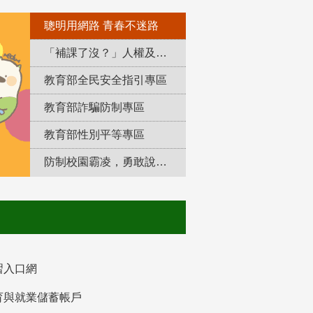
聰明用網路 青春不迷路
「補課了沒？」人權及轉型正義教育專區
教育部全民安全指引專區
教育部詐騙防制專區
教育部性別平等專區
防制校園霸凌，勇敢說出來！
習入口網
育與就業儲蓄帳戶