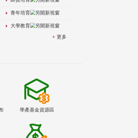
青年培育
大學教育
更多
布
學產基金資源區