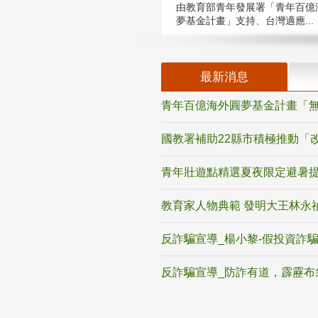
由教育部青年發展署「青年百億
夢基金計畫」支持、台灣適應...
最新消息
青年百億海外圓夢基金計畫「無
國教署補助22縣市積極推動「
青年壯遊點精選夏夜限定避暑提
教育家人物典範 發明大王林永
反詐騙宣導_楊小黎-假投資詐
反詐騙宣導_防詐有道，霹靂布