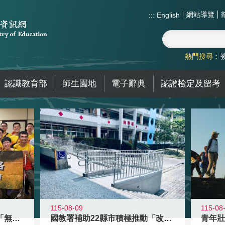
網站導覽
:::
English
熱門搜尋：
認識教育部
師生園地
電子辭典
認證檢定及留考
115-08-09
115-08
青年百億海外圓夢基金計畫「無礙征途
國教署補助22縣市積極推動「改善無