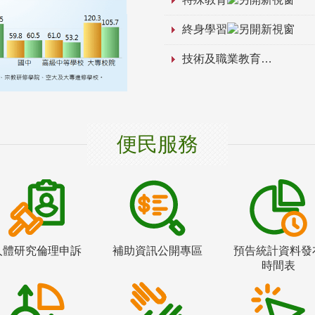
終身學習
技術及職業教育
便民服務
人體研究倫理申訴
補助資訊公開專區
預告統計資料發
時間表