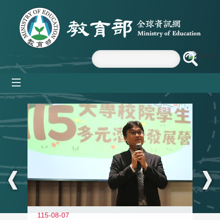
跳到主要內容區塊
mobile_menu
:::
115-08-07
11