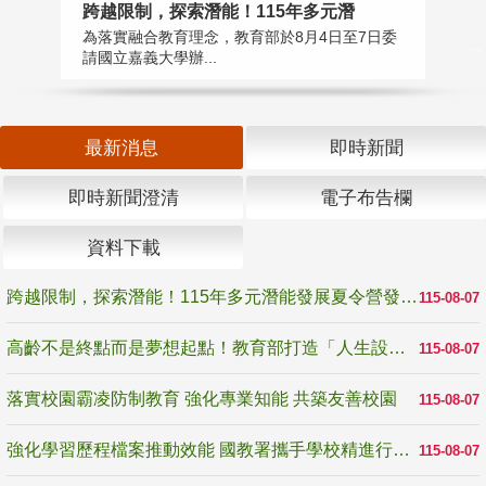
跨越限制，探索潛能！115年多元潛
高
為落實融合教育理念，教育部於8月4日至7日委
教
請國立嘉義大學辦...
博
最新消息
即時新聞
即時新聞澄清
電子布告欄
資料下載
跨越限制，探索潛能！115年多元潛能發展夏令營發掘生命無限可能
115-08-07
高齡不是終點而是夢想起點！教育部打造「人生設計夢工場」 參展第3屆高齡健康產業博覽會
115-08-07
落實校園霸凌防制教育 強化專業知能 共築友善校園
115-08-07
強化學習歷程檔案推動效能 國教署攜手學校精進行政與教學支持
115-08-07