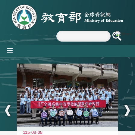
跳到主要內容區塊
mobile_menu
:::
115-08-05
11