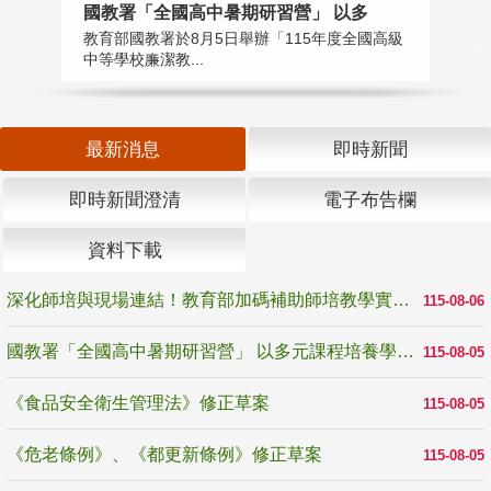
國教署「全國高中暑期研習營」 以多
學
教育部國教署於8月5日舉辦「115年度全國高級
教
中等學校廉潔教...
「
最新消息
即時新聞
即時新聞澄清
電子布告欄
資料下載
深化師培與現場連結！教育部加碼補助師培教學實踐研究 10月師培國際研討會交流教學實踐經驗
115-08-06
國教署「全國高中暑期研習營」 以多元課程培養學生瞭解誠信專業與倫理價值
115-08-05
《食品安全衛生管理法》修正草案
115-08-05
《危老條例》、《都更新條例》修正草案
115-08-05