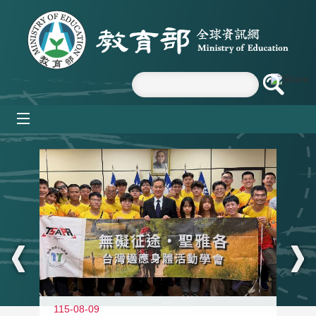
跳到主要內容區塊
mobile_menu
:::
115-08-09
11