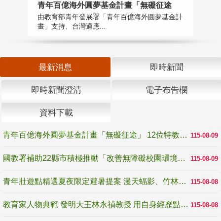
青年百億海外圓夢基金計畫「無礙征途
國
由教育部青年發展署「青年百億海外圓夢基金計
無
畫」支持、台灣適應...
是
最新消息
即時新聞
即時新聞澄清
電子布告欄
資料下載
青年百億海外圓夢基金計畫「無礙征途」 12位特教與弱勢青年勇闖西班牙 跨越感官限制見證生命蛻變
115-08-09
國教署補助22縣市積極推動「改善無障礙校園環境計畫」 打造友善、安全、無礙學習空間
115-08-09
青年壯遊點精選夏夜限定避暑提案 漫天蝠影、竹林尋蛙、茶香夜觀 邀青年暮色出發
115-08-08
教育家人物典範 發明大王林永禎教授 用自身經歷點亮學生的路
115-08-08