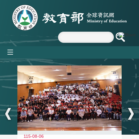
跳到主要內容區塊
mobile_menu
:::
115-08-06
11