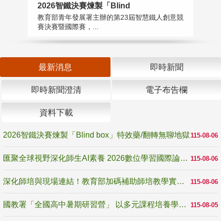
2026智鐵決賽煉製「Blind
匯
教育部青年發展署主辦的第23屆智慧鐵人創意競
教
賽決賽暨國際賽，...
「
最新消息
即時新聞
即時新聞澄清
電子布告欄
資料下載
2026智鐵決賽煉製「Blind box」特效藥/翻轉無聊地獄
115-08-06
匯聚全球視野深化師生AI素養 2026數位學習國際論壇高雄登場
115-08-06
深化師培與現場連結！教育部加碼補助師培教學實踐研究 10月師培國際研討會交流教學實踐經驗
115-08-06
國教署「全國高中暑期研習營」 以多元課程培養學生瞭解誠信專業與倫理價值
115-08-05