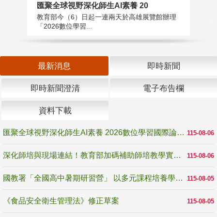
匯聚全球視野深化師生AI素養 20
國
教育部今（6）日起一連兩天於高雄展覽館辦理
教
「2026數位學習...
中
最新消息
即時新聞
即時新聞澄清
電子布告欄
資料下載
匯聚全球視野深化師生AI素養 2026數位學習國際論壇高雄登場
115-08-06
深化師培與現場連結！教育部加碼補助師培教學實踐研究 10月師培國際研討會交流教學實踐經驗
115-08-06
國教署「全國高中暑期研習營」 以多元課程培養學生瞭解誠信專業與倫理價值
115-08-05
《食品安全衛生管理法》修正草案
115-08-05