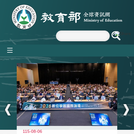
跳到主要內容區塊
mobile_menu
:::
115-08-06
11