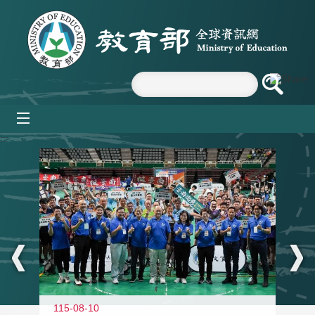
跳到主要內容區塊
mobile_menu
:::
115-08-10
11