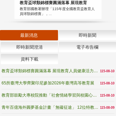
教育盃球類錦標賽圓滿落幕 展現教育
6
教育部國教署辦理「115年度全國教育盃教育人
「
員球類錦標賽」，...
首
最新消息
即時新聞
即時新聞澄清
電子布告欄
資料下載
教育盃球類錦標賽圓滿落幕 展現教育人員健康活力與團隊精神
115-08-10
65所臺灣大學齊聚印尼參加2026年臺灣高等教育展
115-08-10
教育部鼓勵大專校院推動「社會情緒學習與校園心理健康促進計畫」 培育校園「心」韌性
115-08-10
青年百億海外圓夢基金計畫「無礙征途」 12位特教與弱勢青年勇闖西班牙 跨越感官限制見證生命蛻變
115-08-09