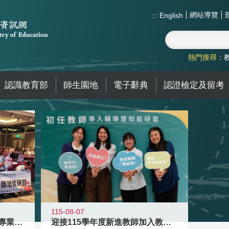
網站導覽
:::
English
熱門搜尋：
認識教育部
師生園地
電子辭典
認證檢定及留考
115-08-07
落實校園霸凌防制教育 強化專業知能
迎接115學年度新進教師加入教育現