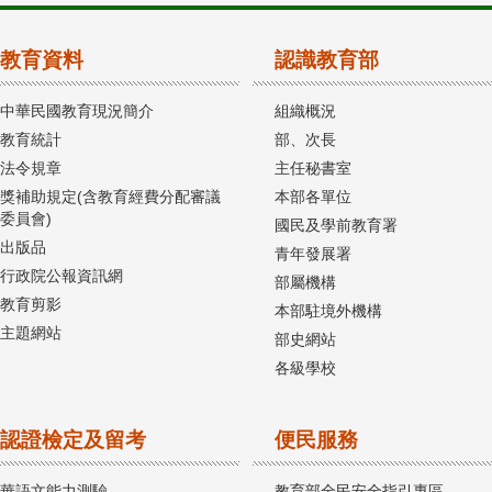
教育資料
認識教育部
中華民國教育現況簡介
組織概況
教育統計
部、次長
法令規章
主任秘書室
獎補助規定(含教育經費分配審議
本部各單位
委員會)
國民及學前教育署
出版品
青年發展署
行政院公報資訊網
部屬機構
教育剪影
本部駐境外機構
主題網站
部史網站
各級學校
認證檢定及留考
便民服務
華語文能力測驗
教育部全民安全指引專區