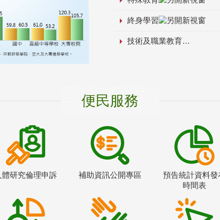
終身學習
技術及職業教育
便民服務
人體研究倫理申訴
補助資訊公開專區
預告統計資料發
時間表