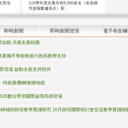
生對生
115學年度全臺共有8,000多名（依各縣
市提報數據為主）新...
即時新聞
即時新聞澄清
電子布告欄
業知能 共築友善校園
教署攜手學校精進行政與教學支持
教育現場 啟動全面支持陪伴
ox」特效藥/翻轉無聊地獄
2026數位學習國際論壇高雄登場
碼補助師培教學實踐研究 10月師培國際研討會交流教學實踐經