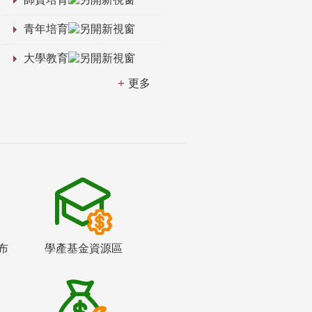
青年培育
大學教育
更多
布
學產基金資源區