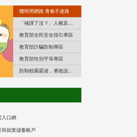
聰明用網路 青春不迷路
「補課了沒？」人權及轉型正義教育專區
教育部全民安全指引專區
教育部詐騙防制專區
教育部性別平等專區
防制校園霸凌，勇敢說出來！
習入口網
育與就業儲蓄帳戶