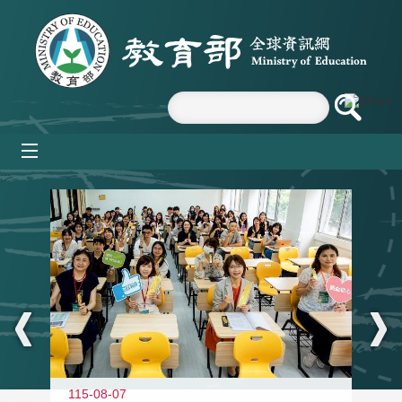
跳到主要內容區塊
mobile_menu
:::
115-08-07
11