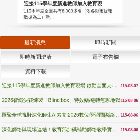
迎接115學年度新進教師加入教育現
2
115學年度全臺共有8,000多名（依各縣市提報
教
數據為主）新...
賽
最新消息
即時新聞
即時新聞澄清
電子布告欄
資料下載
迎接115學年度新進教師加入教育現場 啟動全面支持陪伴
115-08-07
2026智鐵決賽煉製「Blind box」特效藥/翻轉無聊地獄
115-08-06
匯聚全球視野深化師生AI素養 2026數位學習國際論壇高雄登場
115-08-06
深化師培與現場連結！教育部加碼補助師培教學實踐研究 10月師培國際研討會交流教學實踐經驗
115-08-06