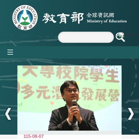
跳到主要內容區塊
mobile_menu
:::
11
115-08-07