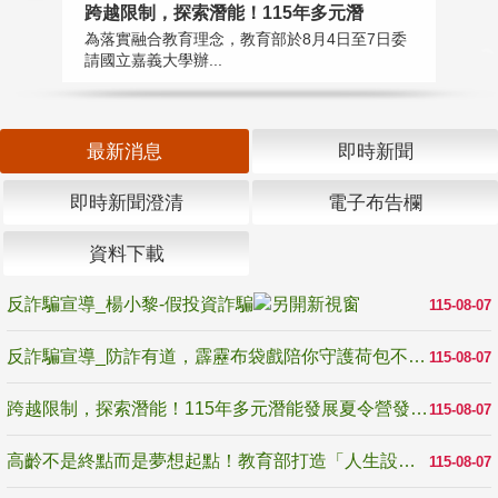
高
跨越限制，探索潛能！115年多元潛
教
為落實融合教育理念，教育部於8月4日至7日委
博
請國立嘉義大學辦...
最新消息
即時新聞
即時新聞澄清
電子布告欄
資料下載
反詐騙宣導_楊小黎-假投資詐騙
115-08-07
反詐騙宣導_防詐有道，霹靂布袋戲陪你守護荷包不受騙
115-08-07
跨越限制，探索潛能！115年多元潛能發展夏令營發掘生命無限可能
115-08-07
高齡不是終點而是夢想起點！教育部打造「人生設計夢工場」 參展第3屆高齡健康產業博覽會
115-08-07